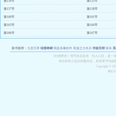
第154节
第155节
第157节
第158节
第160节
第161节
第163节
第164节
第166节
第167节
新书推荐：
九层天界
绿茵峥嵘
我是杀毒软件
美漫之大冬兵
华娱宗师
斩杀
系
空城
战争天堂
混元道纪
教练万岁
都市全能巨星
绝对交易
全职武神
位面复制
《剑侠野史》情节跌宕起伏、扣人心弦，是一本
本站所有小说为转载作品，所有章节均由
Copyright © 2
粤IC