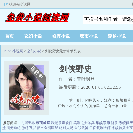
收藏4g小说网
首页
玄幻小说
修真小说
都市小说
穿越小说
297ku小说网
>
玄幻小说
> 剑侠野史最新章节列表
剑侠野史
作 者：青叶飘然
最后更新：2026-01-01 02:32:55
一箫一剑，叱咤风云走江湖；蓦然回首
狂热；在每个人的脑海里，总有一种力量...
推荐阅读：
九层天界
绿茵峥嵘
我是杀毒软件
美漫之大冬兵
华娱宗师
斩杀
系统供应
堂
混元道纪
教练万岁
都市全能巨星
绝对交易
全职武神
位面复制大师
华娱特效大亨