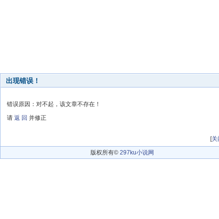
出现错误！
错误原因：对不起，该文章不存在！
请
返 回
并修正
[
关
版权所有©
297ku小说网