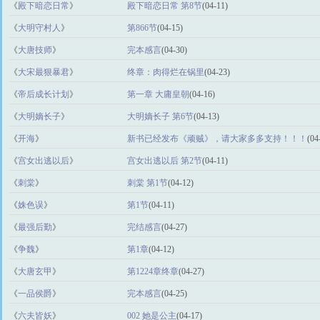
《
殿下暗恋日常
》
殿下暗恋日常 第8节
(04-11)
《
大明守村人
》
第866节
(04-15)
《
大唐技师
》
完本感言
(04-30)
《
大宋最狠暴君
》
终章：肉得烂在锅里
(04-23)
《
帝后成长计划
》
第一章 大庸皇朝
(04-16)
《
大明嫡长子
》
大明嫡长子 第6节
(04-13)
《
开海
》
新书已经发布《顽贼》，请大家多多支持！！！
(04
《
宫女出逃以后
》
宫女出逃以后 第2节
(04-11)
《
刺棠
》
刺棠 第1节
(04-12)
《
姝色误
》
第1节
(04-11)
《
最强后勤
》
完结感言
(04-27)
《
争魏
》
第1章
(04-12)
《
大唐玄甲
》
第1224章终章
(04-27)
《
一品侯爵
》
完本感言
(04-25)
《
六夫皆妖
》
002 她是公主
(04-17)