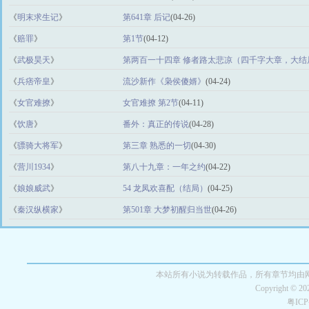
《
明末求生记
》
第641章 后记
(04-26)
《
赔罪
》
第1节
(04-12)
《
武极昊天
》
第两百一十四章 修者路太悲凉（四千字大章，大结
(04-27)
《
兵痞帝皇
》
流沙新作《枭侯傻婿》
(04-24)
《
女官难撩
》
女官难撩 第2节
(04-11)
《
饮唐
》
番外：真正的传说
(04-28)
《
骠骑大将军
》
第三章 熟悉的一切
(04-30)
《
营川1934
》
第八十九章：一年之约
(04-22)
《
娘娘威武
》
54 龙凤欢喜配（结局）
(04-25)
《
秦汉纵横家
》
第501章 大梦初醒归当世
(04-26)
本站所有小说为转载作品，所有章节均由
Copyright © 2
粤IC