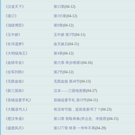
《
汉道天下
》
第15章
(04-12)
《
退订
》
第195章
(04-12)
《
顶级博弈
》
第9章
(04-12)
《
玉中娇
》
玉中娇 第5节
(04-11)
《
长河遗梦
》
改天换日
(04-11)
《
大明镇海王
》
第4章
(04-12)
《
血狱辛亥
》
第六章 举步维艰1
(04-16)
《
全军列阵
》
第2节
(04-12)
《
无限血核
》
无限血核 第48节
(04-13)
《
新三国策
》
汉末——三国地形图
(04-27)
《
首辅追妻手札
》
首辅追妻手札 第19节
(04-11)
《
大魏读书人
》
有没有可能，提前发新书了？
(04-23)
《
楚汉争鼎
》
第12章 智取寿春(求点击、求推荐)
(04-15)
《
盛唐风月
》
第1277章 终章 一华年不再
(04-29)