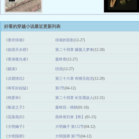
好看的穿越小说最近更新列表
《
香径徘徊
》
徘徊的双影
(12-27)
《
故国天水碧
》
第二十四章 朦胧入梦来
(12-28)
《
香港復仇者
》
最终章
(12-27)
《
贱港
》
结语
(12-27)
《
贞观情仇
》
第三十六章 有憾无怨尤
(12-29)
《
将军好凶猛
》
第3节
(04-12)
《
绝爱幸
》
第二十四章 长安遇故人
(12-31)
《
叛逆之子
》
最终回：晴耕
(01-16)
《
花落燕归
》
燕终将归来【终】
(01-15)
《
大明嫡子
》
大明嫡子 第112节
(04-12)
《
大明国师
》
大明国师 第7节
(04-12)