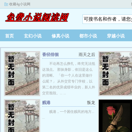
收藏4g小说网
首页
玄幻小说
修真小说
都市小说
穿越小说
香径徘徊
雨天之后
不论再怎么挣扎，终究无法抵
达顶点。 那抹身影，依旧是这么
的清晰。 「你一个人在这里做什
么呢？」 从外交官专门学校，以
第二名的优异成绩毕业的，新人外
交官殷段。... ...
贱港
叛龙
贱港，一个困住贱民的地方...
...