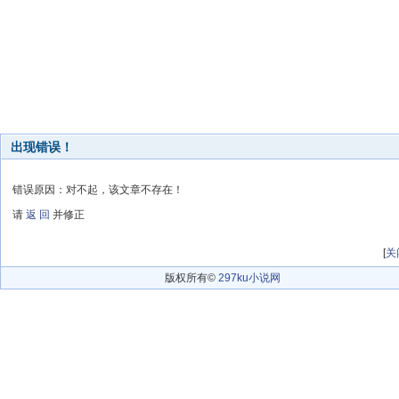
出现错误！
错误原因：对不起，该文章不存在！
请
返 回
并修正
[
关
版权所有©
297ku小说网