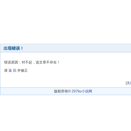
出现错误！
错误原因：对不起，该文章不存在！
请
返 回
并修正
[
关
版权所有©
297ku小说网