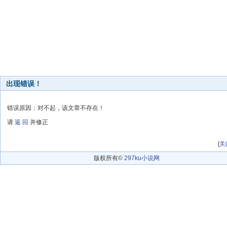
出现错误！
错误原因：对不起，该文章不存在！
请
返 回
并修正
[
关
版权所有©
297ku小说网