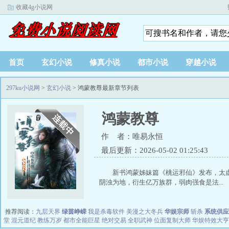
收藏4g小说网
首页
玄幻小说
修真小说
都市小说
穿越小说
297ku小说网
>
玄幻小说
> 鸿蒙教尊最新章节列表
鸿蒙教尊
作 者：唯易永恒
最后更新：2026-05-02 01:25:43
新书鸿蒙姊妹篇《桃运邪仙》发布，太
阴浊为地，衍生亿万族群，弱肉强食是法...
推荐阅读：
九层天界
绿茵峥嵘
我是杀毒软件
美漫之大冬兵
华娱宗师
斩杀
系统供应
堂
混元道纪
教练万岁
都市全能巨星
绝对交易
全职武神
位面复制大师
华娱特效大亨