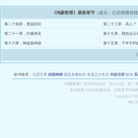
《鸿蒙教尊》最新章节
（提示：已启用缓存
第二十四章，青旋到访
第二十三章，高人？
第二十一章，打爆神灵
第十九章，我也会让
第十六章，神血炼神脉
第十五章，千年不朽
新书推荐：
九层天界
绿茵峥嵘
我是杀毒软件
美漫之大冬兵
华娱宗师
斩杀
系
空城
战争天堂
混元道纪
教练万岁
都市全能巨星
绝对交易
全职武神
位面复制
《鸿蒙教尊》情节跌宕起伏、扣人心弦，是一本
本站所有小说为转载作品，所有章节均由
Copyright © 2
粤IC