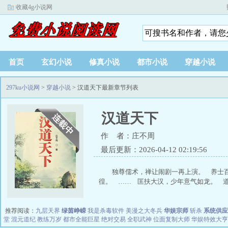
收藏4g小说网
首页
玄幻小说
修真小说
都市小说
穿越小说
297ku小说网
>
穿越小说
> 汉道天下最新章节列表
汉道天下
作 者：庄不周
最后更新：2026-04-12 02:19:56
独尊儒术，禅让闹剧一再上演。 养士
徨。 …… 匡扶大汉，少年意气如龙。 道行
推荐阅读：
九层天界
绿茵峥嵘
我是杀毒软件
美漫之大冬兵
华娱宗师
斩杀
系统供应
堂
混元道纪
教练万岁
都市全能巨星
绝对交易
全职武神
位面复制大师
华娱特效大亨