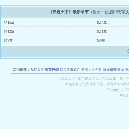
《汉道天下》最新章节
（提示：已启用缓存
第15章
第14章
第12章
第11章
第9章
第8章
新书推荐：
九层天界
绿茵峥嵘
我是杀毒软件
美漫之大冬兵
华娱宗师
斩杀
系
空城
战争天堂
混元道纪
教练万岁
都市全能巨星
绝对交易
全职武神
位面复制
《汉道天下》情节跌宕起伏、扣人心弦，是一本
本站所有小说为转载作品，所有章节均由
Copyright © 2
粤IC