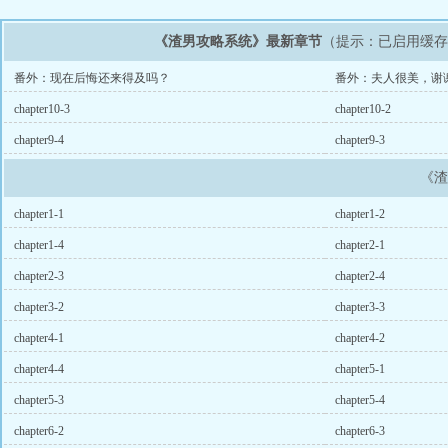
《渣男攻略系统》最新章节
（提示：已启用缓
番外：现在后悔还来得及吗？
番外：夫人很美，谢
chapter10-3
chapter10-2
chapter9-4
chapter9-3
《
chapter1-1
chapter1-2
chapter1-4
chapter2-1
chapter2-3
chapter2-4
chapter3-2
chapter3-3
chapter4-1
chapter4-2
chapter4-4
chapter5-1
chapter5-3
chapter5-4
chapter6-2
chapter6-3