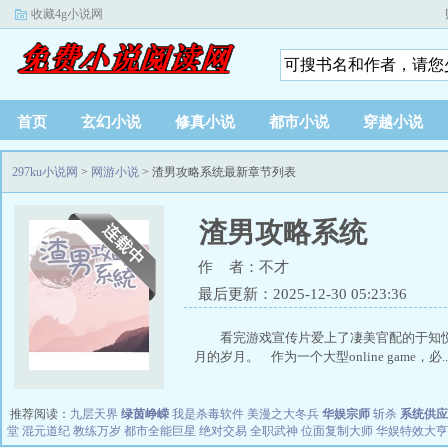
收藏4g小说网
首页
玄幻小说
修真小说
都市小说
穿越小说
297ku小说网
>
网游小说
> 渣男攻略系统最新章节列表
渣男攻略系统
作 者：不才
最后更新：2025-12-30 05:23:36
看完游戏宣传片爱上了凄美官配的于知悦，
月的岁月。 作为一个大型online game，必..
推荐阅读：
九层天界
绿茵峥嵘
我是杀毒软件
美漫之大冬兵
华娱宗师
斩杀
系统供应
堂
混元道纪
教练万岁
都市全能巨星
绝对交易
全职武神
位面复制大师
华娱特效大亨