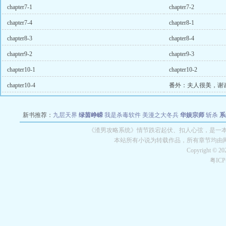
chapter7-1
chapter7-2
chapter7-4
chapter8-1
chapter8-3
chapter8-4
chapter9-2
chapter9-3
chapter10-1
chapter10-2
chapter10-4
番外：夫人很美，谢
新书推荐：
九层天界
绿茵峥嵘
我是杀毒软件
美漫之大冬兵
华娱宗师
斩杀
系
空城
战争天堂
混元道纪
教练万岁
都市全能巨星
绝对交易
全职武神
位面复制
《渣男攻略系统》情节跌宕起伏、扣人心弦，是一本
本站所有小说为转载作品，所有章节均由
Copyright © 2
粤IC