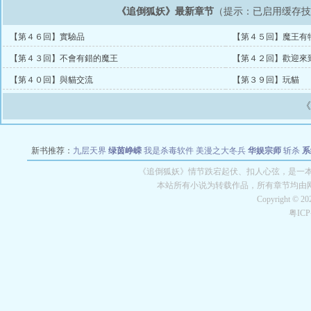
《追倒狐妖》最新章节
（提示：已启用缓存
【第４６回】實驗品
【第４５回】魔王有
【第４３回】不會有錯的魔王
【第４２回】歡迎來
【第４０回】與貓交流
【第３９回】玩貓
新书推荐：
九层天界
绿茵峥嵘
我是杀毒软件
美漫之大冬兵
华娱宗师
斩杀
系
空城
战争天堂
混元道纪
教练万岁
都市全能巨星
绝对交易
全职武神
位面复制
《追倒狐妖》情节跌宕起伏、扣人心弦，是一本
本站所有小说为转载作品，所有章节均由
Copyright © 2
粤IC