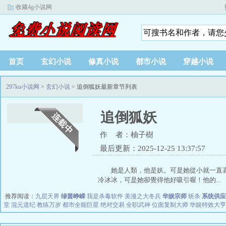
收藏4g小说网
首页
玄幻小说
修真小说
都市小说
穿越小说
297ku小说网
>
玄幻小说
> 追倒狐妖最新章节列表
追倒狐妖
作 者：柚子樹
最后更新：2025-12-25 13:37:57
她是人類，他是妖。可是她從小就一直
冷冰冰，可是她卻覺得他好吸引喔！他的...
推荐阅读：
九层天界
绿茵峥嵘
我是杀毒软件
美漫之大冬兵
华娱宗师
斩杀
系统供应
堂
混元道纪
教练万岁
都市全能巨星
绝对交易
全职武神
位面复制大师
华娱特效大亨