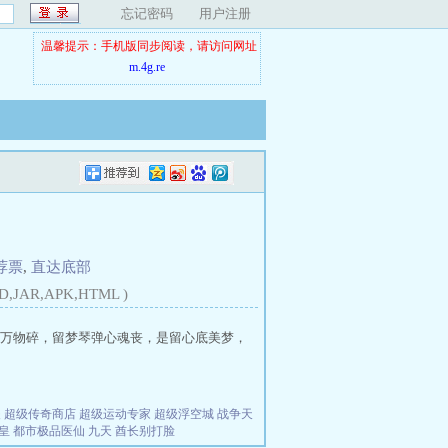
忘记密码
用户注册
温馨提示：手机版同步阅读，请访问网址
m.4g.re
荐票
,
直达底部
D,JAR,APK,HTML )
万物碎，留梦琴弹心魂丧，是留心底美梦，
夫
超级传奇商店
超级运动专家
超级浮空城
战争天
皇
都市极品医仙
九天
酋长别打脸