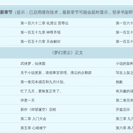
最新章节
（提示：已启用缓存技术，最新章节可能会延时显示，登录书架
第一百六十二章 化湮尘 晋尊位
第一百六十
第一百五十九章 神尊齐现
第一百五十
第一百五十六章 天命解封
第一百五十
《梦幻湮尘》正文
武侠梦，仙侠圆
小说的架
关于小说更新，请假事宜管理。湮尘的企鹅群
写在上架
第一卷完本感言和九月计划。
抱歉
忙了几天，要恢复正常了。
有兴趣的
停更一天
第二卷完
新作《仰望邃空》启程
开篇启示
第二章 入门大会
第三章 九
第五章 心绪难宁
第六章 再