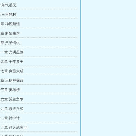
 杀气滔天
 三里静村
章 神识禁锢
章 断情曲谱
章 父子情仇
一章 光明圣教
四章 千年参王
七章 奔雷大成
章 三指禅探命
三章 英雄榜
六章 盟主之争
九章 毁灭八式
二章 计中计
五章 路天武离世