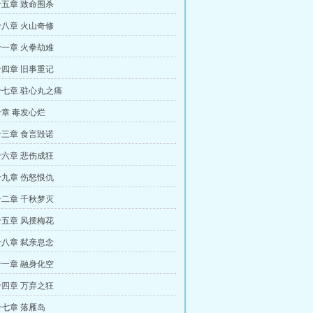
五章 致命围杀
八章 火山奇修
一章 火拳劫难
四章 旧事重记
七章 驻心丸之痛
章 毒发心烂
三章 食言毁诺
六章 悲伤成狂
九章 伤怒恨仇
二章 千秋梦灭
五章 风摆梅花
八章 弑亲息念
一章 融身化空
四章 万弃之狂
七章 落雁岛