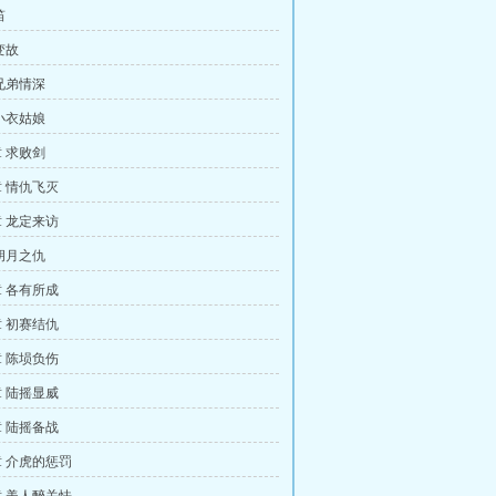
笛
变故
兄弟情深
小衣姑娘
 求败剑
 情仇飞灭
 龙定来访
胡月之仇
 各有所成
 初赛结仇
 陈埙负伤
 陆摇显威
 陆摇备战
 介虎的惩罚