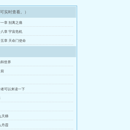
即可实时查看。）
一章 别离之痛
八章 宇宙危机
五章 天命门使命
构和世界
之前
读者可以来读一下
本
九天梯
入丹霞