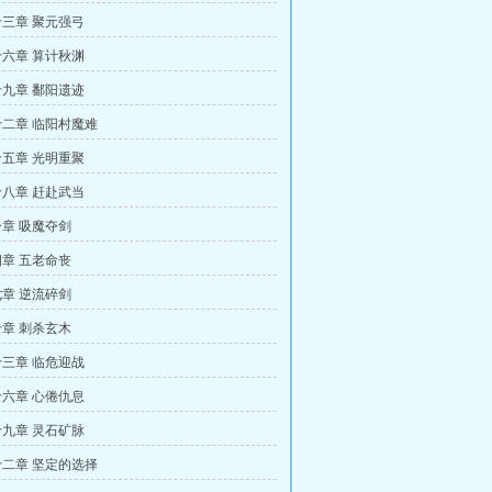
三章 聚元强弓
六章 算计秋渊
九章 鄱阳遗迹
二章 临阳村魔难
五章 光明重聚
八章 赶赴武当
章 吸魔夺剑
章 五老命丧
章 逆流碎剑
章 刺杀玄木
三章 临危迎战
六章 心倦仇息
九章 灵石矿脉
二章 坚定的选择