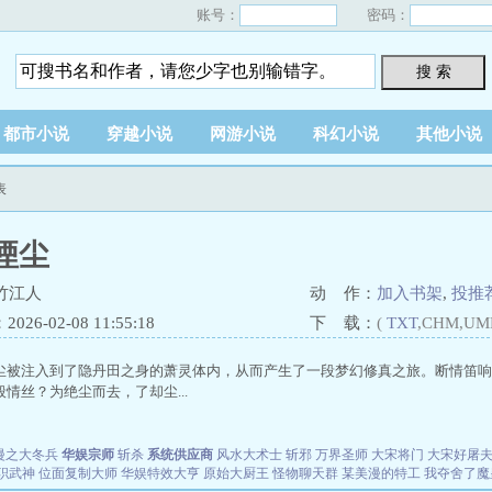
账号：
密码：
搜 索
都市小说
穿越小说
网游小说
科幻小说
其他小说
表
湮尘
竹江人
动 作：
加入书架
,
投推
26-02-08 11:55:18
下 载：
(
TXT
,CHM,UM
尘被注入到了隐丹田之身的萧灵体内，从而产生了一段梦幻修真之旅。断情笛响
情丝？为绝尘而去，了却尘...
漫之大冬兵
华娱宗师
斩杀
系统供应商
风水大术士
斩邪
万界圣师
大宋将门
大宋好屠
职武神
位面复制大师
华娱特效大亨
原始大厨王
怪物聊天群
某美漫的特工
我夺舍了魔