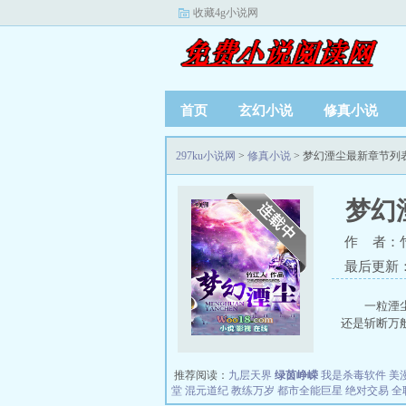
收藏4g小说网
首页
玄幻小说
修真小说
297ku小说网
>
修真小说
> 梦幻湮尘最新章节列
梦幻
作 者：
最后更新：20
一粒湮
还是斩断万般
推荐阅读：
九层天界
绿茵峥嵘
我是杀毒软件
美
堂
混元道纪
教练万岁
都市全能巨星
绝对交易
全