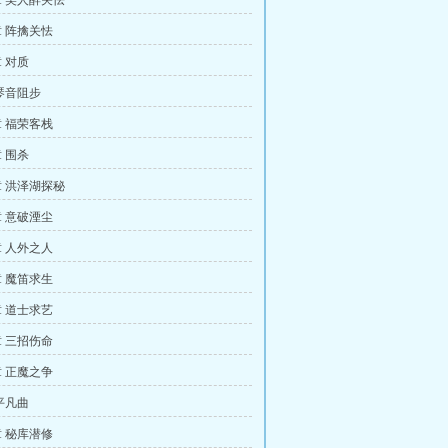
 美人醉关怯
 阵擒关怯
 对质
琴音阻步
 福荣客栈
 围杀
 洪泽湖探秘
 意破湮尘
 人外之人
 魔笛求生
 道士求艺
 三招伤命
 正魔之争
平凡曲
 秘库潜修