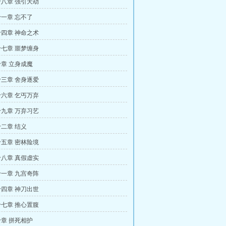
八章 强引天劫
一章 忘不了
四章 神命之术
七章 噩梦缠身
章 立身成魔
三章 舍身逐爱
六章 乞丐万弃
九章 万弃习艺
二章 结义
五章 密林险境
八章 真假虚实
一章 九宫奇阵
四章 神刀出世
七章 推心置腹
章 拼死相护