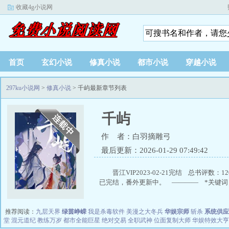
收藏4g小说网
首页
玄幻小说
修真小说
都市小说
穿越小说
297ku小说网
>
修真小说
> 千屿最新章节列表
千屿
作 者：白羽摘雕弓
最后更新：2026-01-29 07:49:42
晋江VIP2023-02-21完结 总书评数：12
已完结，番外更新中。 ———— *关键词：修
推荐阅读：
九层天界
绿茵峥嵘
我是杀毒软件
美漫之大冬兵
华娱宗师
斩杀
系统供应
堂
混元道纪
教练万岁
都市全能巨星
绝对交易
全职武神
位面复制大师
华娱特效大亨