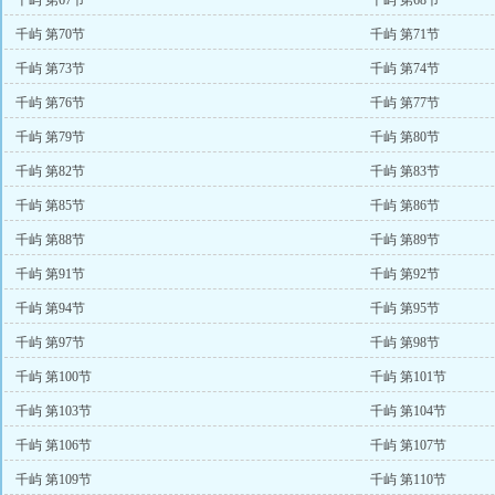
千屿 第67节
千屿 第68节
千屿 第70节
千屿 第71节
千屿 第73节
千屿 第74节
千屿 第76节
千屿 第77节
千屿 第79节
千屿 第80节
千屿 第82节
千屿 第83节
千屿 第85节
千屿 第86节
千屿 第88节
千屿 第89节
千屿 第91节
千屿 第92节
千屿 第94节
千屿 第95节
千屿 第97节
千屿 第98节
千屿 第100节
千屿 第101节
千屿 第103节
千屿 第104节
千屿 第106节
千屿 第107节
千屿 第109节
千屿 第110节