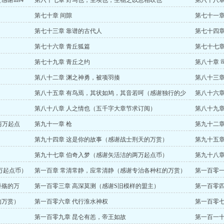
llls4
第六十七章 野马也，尘埃也，生物之以息相吹也
第六十八章
）
第七十章 间隙
第七十一章
第七十三章 靠谱的古代人
第七十四章
第七十六章 青丘狐篇
第七十七章
第七十九章 青丘之约
第八十章 
第八十二章 渊之神勇，被项羽揍
第八十三章
第八十五章 有鸟焉，其状如鸠，其音若呵（感谢独行的少
第八十六章
年万赏）
第八十八章 人之情也（五千字大章节求订阅）
第八十九章
赏）
的两万起点
第九十一章 枪
第九十二章
第九十四章 这是你的故事（感谢战士刑天的万赏）
第九十五章
求订阅）
）
第九十七章 伯奇入梦（感谢矢活洁的两万起点币）
第九十八章
万起点币）
第一百章 常清常静，应常清静（感谢专治各种杠的万赏）
第一百零一
桥殇的万
第一百零三章 高深莫测（感谢S旧模样的盟主）
第一百零四
的万赏）
第一百零六章 代行淮水神权
第一百零七
第一百零九章 昆仑有恙，帝王如故
第一百一十