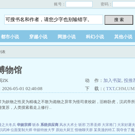
账号：
密码：
搜 索
都市小说
穿越小说
网游小说
科幻小说
其他小说
列表
博物馆
阎ZK
动 作：
加入书架
,
投推
26-05-01 02:40:08
下 载：
(
TXT
,CHM,UM
常为妖物之性灵为精魂之不散为诡物之异常为怪司隶校尉，旧称卧虎，汉武帝所
复苏，人类摸索着走上修行...
漫之大冬兵
华娱宗师
斩杀
系统供应商
风水大术士
斩邪
万界圣师
大宋将门
大宋好屠
职武神
位面复制大师
华娱特效大亨
原始大厨王
怪物聊天群
某美漫的特工
我夺舍了魔