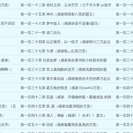
的万赏）
第一百一十二章 吞吐之间，云水茫茫（七千字大章·ps架空
第一百一十
世界有出入）
第一百一十五章 神代（感谢萌萌射八荒的盟主）
第一百一十
（四千四百
第一百一十八章 梦中故人（感谢妳是不是傻ii盟主）
第一百一十
赏）
）
第一百二十一章 道门法坛
第一百二十
第一百二十四章 以正驱邪，以一统万（感谢卌巜三万起点
第一百二十
币）（大章求订阅）
第一百二十七章 引诱（感谢牧灬忆风万赏）
第一百二十
仔！！！（
，谢谢）
第一百三十章 往昔如梦（感谢喜欢看书的小绘梨衣的盟
第一百三十
主）
阅啊啊~）
第一百三十三章 世上最残酷的诅咒（感谢浅夏轻唱的盟
第一百三十
主）
客（感谢Cz
）
第一百三十六章 黄巾集结战（感谢物质的天空的两万起点
第一百三
币）（大章整理思路）
（大章求订阅
第一百三十九章 霸王枪的恨意（感谢 DylanWu万赏）
第一百四十
）
第一百四十二章 踪迹（感谢、浮傷啲姩囮ヽ憂傷述詤.的两
第一百四十
万起点币）
赏）
万赏）（五
第一百四十五章 医·愿（感谢浅夏清唱的万赏）
第一百四十
赏）
第一百四十八章 僧人，佛敌（感谢氵氵水水氵氵盟主）
第一百四十
起点币）
第一百五十一章 回应（感谢被薰死的臭臭的万赏）
第一百五十