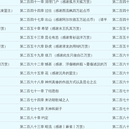
）
第二百四十一章 清理门户（感谢孤月天狐万赏）
第二百四十
结束盟主）
第二百四十四章 过往（感谢西流枫四万起点币
第二百四十
第二百四十七章 出山（感谢阿尔坎德五万起点币）（请半
第二百四十
天假打磨）
万赏）
第二百五十章 希望（感谢水王氏其万赏）
第二百五十
盟主）
）
第二百五十三章 昆仑有恙（感谢青衫远洋万赏）
第二百五十
万赏）
第二百五十六章 卧虎（感谢潜龙勿用8的万赏）
第二百五十
第二百五十九章 借刀 （感谢此生只做自己万赏）
第二百六十
归万赏）
第二百六十二章 憾甚（感谢、浮傷啲姩囮ヽ憂傷述説的万
第二百六十
赏）
第二百六十五章 花（感谢沉舟的盟主）
第二百六十
第二百六十八章 神州真修的作战方式以及昆仑之丘
第二百六十
赏）
）
第二百七十一章 了结恩怨
第二百七十
第二百七十四章 来访朝歌城之人
第二百七十
第二百七十七章 天神和厨子
第二百七十
第二百八十章 约定
第二百八十
且智商高超
第二百八十三章 暗流（感谢丨麻雀丨万赏）
第二百八十