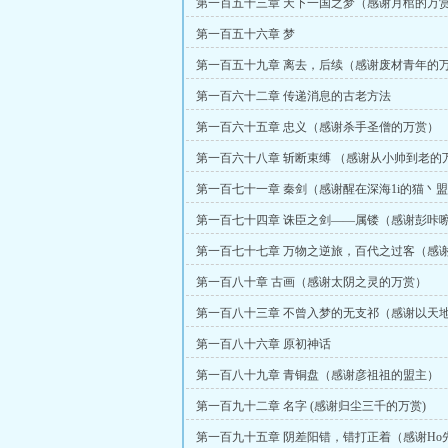
第一百五十三章 天下一国之梦（感谢月棺的万
第一百五十六章 梦
第一百五十九章 离去，后续（感谢废材青年的
第一百六十二章 传递消息的古老方法
第一百六十五章 忠义（感谢杀手圣僧的万赏）
第一百六十八章 斩断束缚 （感谢从小帅到老的
第一百七十一章 秦剑（感谢醒在深海1i的猫丶
第一百七十四章 诛臣之剑——属镂（感谢彭咔
赏）
第一百七十七章 万物之逆旅，百代之过客（感
天万赏）
第一百八十章 古画（感谢太阴之灵的万赏）
第一百八十三章 不曾入梦的无支祁（感谢以天
赏）
第一百八十六章 原初神话
第一百八十九章 青铜盘（感谢彦祖祖的盟主）
第一百九十二章 名字 (感谢归尘三千的万赏)
第一百九十五章 阴差阳错，错打正着（感谢Ho