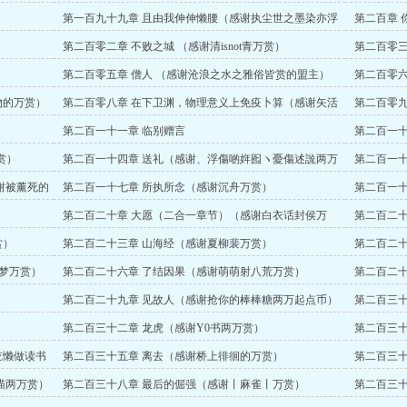
赏）
第一百九十九章 且由我伸伸懒腰（感谢执尘世之墨染亦浮
第二百章 
白的万赏）
第二百零二章 不败之城 （感谢清isnot青万赏）
第二百零三
第二百零五章 僧人 （感谢沧浪之水之雅俗皆赏的盟主）
第二百零六
物的万赏）
第二百零八章 在下卫渊，物理意义上免疫卜算（感谢矢活
第二百零九
吉万赏）
第二百一十一章 临别赠言
第二百一十
赏）
第二百一十四章 送礼（感谢、浮傷啲姩囮ヽ憂傷述詤两万
第二百一十
赏）
感谢被薰死的
第二百一十七章 所执所念（感谢沉舟万赏）
第二百一十
）
第二百二十章 大愿（二合一章节）（感谢白衣话封侯万
第二百二十
赏）
赏）
第二百二十三章 山海经（感谢夏柳裴万赏）
第二百二十
然梦万赏）
第二百二十六章 了结因果（感谢萌萌射八荒万赏）
第二百二十
赏）
第二百二十九章 见故人（感谢抢你的棒棒糖两万起点币）
第二百三十
第二百三十二章 龙虎（感谢Y0书两万赏）
第二百三十
吃懒做读书
第二百三十五章 离去（感谢桥上徘徊的万赏）
第二百三十
喵两万赏）
第二百三十八章 最后的倔强（感谢丨麻雀丨万赏）
第二百三十