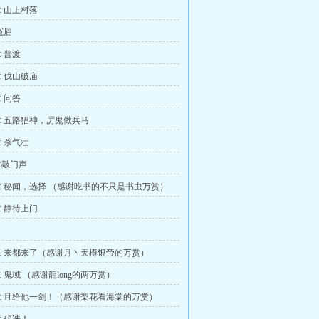
 山上村落
冤屈
 普渡
 伐山破庙
 问答
 五路猖神，厉鬼做兵马
 杀气壮
章敲门声
 秘闻，选择 （感谢吃书的不只是书虫万赏）
 静待上门
 来都来了（感谢月丶天樽银帝的万赏）
 鬼域 （感谢龍long的两万赏）
 且给他一剑！（感谢梨花看海棠的万赏）