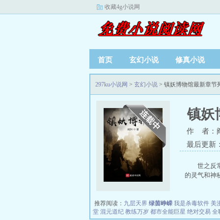
收藏4g小说网
首页
玄幻小说
修真小说
297ku小说网
>
玄幻小说
> 镇妖博物馆最新章节
镇妖
作 者：
最后更新：20
世之反
的灵气和神秘
推荐阅读：
九层天界
绿茵峥嵘
我是杀毒软件
美
堂
混元道纪
教练万岁
都市全能巨星
绝对交易
全