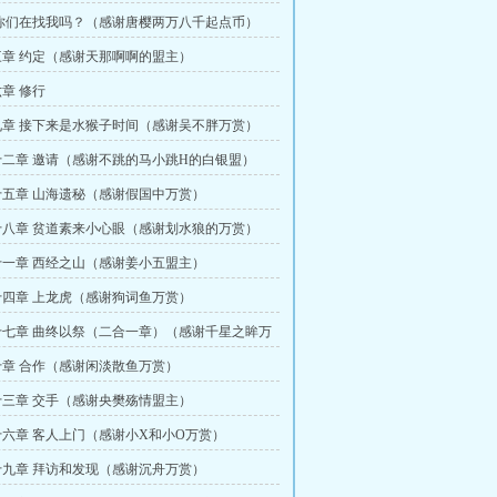
你们在找我吗？（感谢唐樱两万八千起点币）
章 约定（感谢天那啊啊的盟主）
章 修行
章 接下来是水猴子时间（感谢吴不胖万赏）
二章 邀请（感谢不跳的马小跳H的白银盟）
五章 山海遗秘（感谢假国中万赏）
八章 贫道素来小心眼（感谢划水狼的万赏）
一章 西经之山（感谢姜小五盟主）
四章 上龙虎（感谢狗词鱼万赏）
七章 曲终以祭（二合一章）（感谢千星之眸万
章 合作（感谢闲淡散鱼万赏）
三章 交手（感谢央樊殇情盟主）
六章 客人上门（感谢小X和小O万赏）
九章 拜访和发现（感谢沉舟万赏）