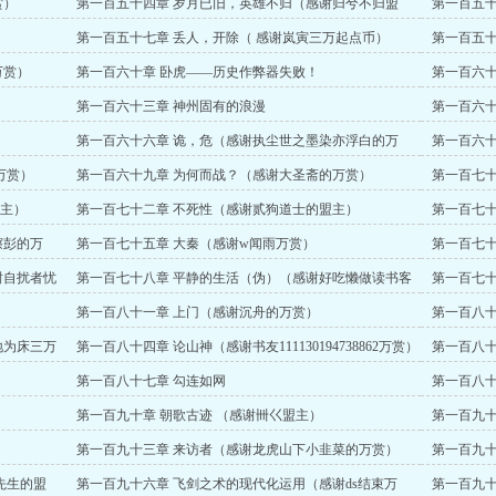
赏）
第一百五十四章 岁月已旧，英雄不归（感谢归兮不归盟
第一百五十五
主）
赏）
第一百五十七章 丢人，开除（ 感谢岚寅三万起点币）
第一百五十
万赏）
第一百六十章 卧虎——历史作弊器失败！
第一百六十
第一百六十三章 神州固有的浪漫
第一百六十
第一百六十六章 诡，危（感谢执尘世之墨染亦浮白的万
第一百六十
赏）
万赏）
第一百六十九章 为何而战？（感谢大圣斋的万赏）
第一百七十
盟主）
第一百七十二章 不死性（感谢贰狗道士的盟主）
第一百七十
嚓彭的万
第一百七十五章 大秦（感谢w闻雨万赏）
第一百七十
谢自扰者忧
第一百七十八章 平静的生活（伪）（感谢好吃懒做读书客
第一百七十
盟主）
起点币）
第一百八十一章 上门（感谢沉舟的万赏）
第一百八十
地为床三万
第一百八十四章 论山神（感谢书友111130194738862万赏）
第一百八十
第一百八十七章 勾连如网
第一百八十
字章求订阅
第一百九十章 朝歌古迹 （感谢卌巜盟主）
第一百九十
第一百九十三章 来访者（感谢龙虎山下小韭菜的万赏）
第一百九十
先生的盟
第一百九十六章 飞剑之术的现代化运用（感谢ds结束万
第一百九十