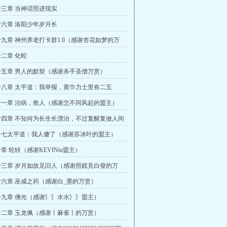
三章 当神话照进现实
六章 洛阳少年岁月长
九章 神州养老打卡群1.0（感谢杏花如梦的万
二章 化蛇
五章 男人的默契（感谢杀手圣僧万赏）
八章 太平道：我举报，黄巾力士里有二五
谢丨麻雀丨万赏
一章 治病，救人（感谢怎不同风起的盟主）
四章 不知何为长生长漂泊，不过复醒复做人间
丶盟主）
十七太平道：我人傻了（感谢苏冰叶的盟主）
~）
章 轮转（感谢KEVINtu盟主）
三章 岁月如故见旧人（感谢照鏡見白發的万
六章 巫咸之药（感谢白_墨的万赏）
九章 佛光（感谢氵氵水水氵氵盟主）
二章 玉龙佩（感谢丨麻雀丨的万赏）