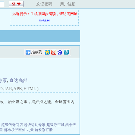
忘记密码
用户注册
温馨提示：手机版同步阅读，请访问网址
m.4g.re
荐票
,
直达底部
D,JAR,APK,HTML )
设，治巫蛊之事，捕奸滑之徒。全球范围内
夫
超级传奇商店
超级运动专家
超级浮空城
战争天
皇
都市极品医仙
九天
酋长别打脸