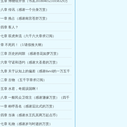
章 博物馆开张（书友20180405231058329万
八章 传讯（感谢一个分身万赏）
一章 推占（感谢南宫苍舒万赏）
四章 客人？
七章 双虎奔流（六千六大章求订阅）
章 不死药！（1/请假推大纲）
三章 历史的间隙 （感谢杏花如梦万赏）
六章 守诺和违约（感谢大圣斋的万赏）
九章 关于认知上的偏差（感谢thevil的一万五千
二章 古物 （五千字章求订阅）
五章 水君，奇观误国啊！
八章 一般民众卫馆主（感谢籩缘万赏）（四千
）
一章 称呼吾名（感谢逗比式的万赏）
四章 当诛（感谢水王氏其两万起点币）
七章 礼物（感谢岁与时逝的万赏）