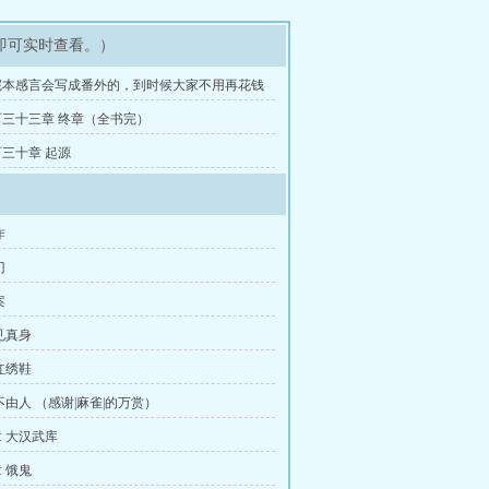
即可实时查看。）
完本感言会写成番外的，到时候大家不用再花钱
三十三章 终章（全书完）
三十章 起源
作
门
案
见真身
红绣鞋
不由人 （感谢|麻雀|的万赏）
 大汉武库
 饿鬼