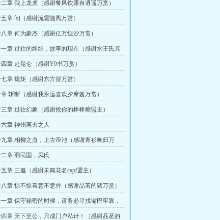
二章 我上龙虎（感谢餐风饮露自逍遥万赏）
五章 问（感谢流雲随風万赏）
八章 何为豪杰（感谢亿万恒沙万赏）
一章 过往的终结，故事的现在（感谢水王氏其
四章 赴昆仑（感谢Y0书万赏）
七章 规矩（感谢东方贺万赏）
章 斩断（感谢我永远喜欢夕摩酱万赏）
三章 过往幻象（感谢抢你的棒棒糖盟主）
六章 神州离去之人
九章 相柳之血，上古帝池（感谢青衫晚归万
二章 羽民国，凤氏
五章 三邀（感谢未闻花名capf盟主）
八章 惊不惊喜意不意外（感谢品茗的猪万赏）
一章 保守秘密的时候，请务必寻找嘴巴牢靠，
的人
四章 天下至公，只成门户私计！（感谢品茗的