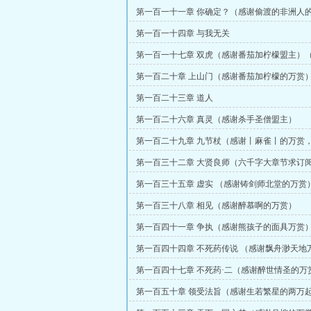
第一百一十一章 你确定？（感谢偷渡的非洲人
（4K章求订阅）
第一百一十四章 与我无关
第一百一十七章 双虎（感谢番茄加柠檬盟主）
字，卡文一更）
第一百二十章 上山门（感谢番茄加柠檬的万赏
第一百二十三章 道人
第一百二十六章 真灵（感谢杀手圣僧盟主）
第一百二十九章 九节杖（感谢丨麻雀丨的万赏
（大章求订阅！）
第一百三十二章 大贤良师（六千字大章节求订
第一百三十五章 虚实 （感谢铸剑师北堂的万赏
第一百三十八章 相见（感谢醉慕啊的万赏）
第一百四十一章 争执（感谢熊孩子的面具万赏
第一百四十四章 不死药传说 （感谢飘舟渺天地
千字大章求订阅）
第一百四十七章 不死药·二（感谢醉世情圣的万
第一百五十章 领受法旨（感谢生若繁星的两万