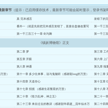
最新章节
（提示：已启用缓存技术，最新章节可能会延时显示，登录书架
真·完本感言
发错了的
看了。
番外一（就是先前把完本感言发错了，直接全盘修改重写
第一千三百
成番外了）
第一千三百三十一章 剑与舞
第一千三百
《镇妖博物馆》正文
第二章 梦
第三章 工
第五章 开眼
第六章 上
第八章 神通
第九章 报
的万赏）
第十一章 多少往来事，说与鬼魅听（感谢龍long的万赏）
第十二章 
第十四章 天道存心
第十五章 
第十七章 招揽 （感谢生若繁星的万赏）
第十八章 
第二十章 《怪力乱神，神之五》
第二十一章
第二十三章 来自过去的教训（感谢韶华易逝__流年似水万
第二十四章