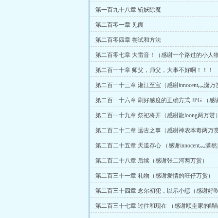
主）
第一百九十八章 斩妖除魔
第二百零一章 见面
第二百零四章 尝试和方法
第二百零七章 大雷音！（感谢一个路过的小人
第二百一十章 师父，师父，大事不好啊！！！
第二百一十三章 湘江至宝（感谢innocent灬潇万
第二百一十六章 刷好感度的正确方式.JPG （
臭臭万赏）
第二百一十九章 祭祀将开（感谢龍loong两万赏
第二百二十二章 远古之事（感谢神农本毒两万
第二百二十五章 天道存心 （感谢innocent灬潇
第二百二十八章 后续（感谢张二河两万赏）
第二百三十一章 礼物（感谢爱情的旺仔万赏）
第二百三十四章 念尔初犯，以示小惩（感谢好
客万赏）
第二百三十七章 过往和现在 （感谢顺圭家的喵