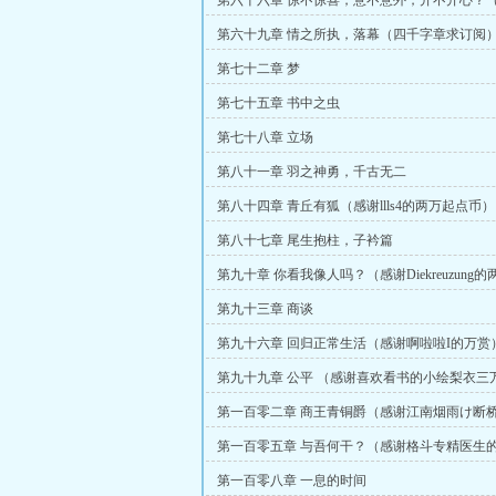
第六十六章 惊不惊喜，意不意外，开不开心？（感谢
一万五千起点币
第六十九章 情之所执，落幕（四千字章求订阅
第七十二章 梦
第七十五章 书中之虫
第七十八章 立场
第八十一章 羽之神勇，千古无二
第八十四章 青丘有狐（感谢llls4的两万起点币）
第八十七章 尾生抱柱，子衿篇
第九十章 你看我像人吗？（感谢Diekreuzung
币）
第九十三章 商谈
第九十六章 回归正常生活（感谢啊啦啦I的万赏
第九十九章 公平 （感谢喜欢看书的小绘梨衣三
第一百零二章 商王青铜爵（感谢江南烟雨け断
赏）
第一百零五章 与吾何干？（感谢格斗专精医生
第一百零八章 一息的时间