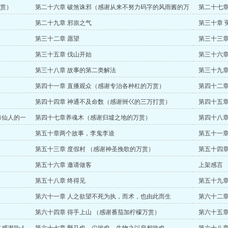
赏）
赏）
第二十六章 破煞诛邪（感谢从来不努力码字的风雨酱的万
第二十七章
赏）
第二十九章 邪祟之气
第三十章 
第三十二章 愿望
第三十三章
第三十五章 伐山开始
第三十六章
第三十八章 故事的第二类解法
第三十九章
第四十一章 直播观众（感谢专治各种杠的万赏）
第四十二章
第四十四章 神通不及命数（感谢卌巜的三万打赏）
第四十五章
修仙人的一
第四十七章养魂木（感谢归墟之地的万赏）
第四十八
第五十章两个故事，李鬼李逵
第五十一章
第五十三章 度假村 （感谢神圣挽歌的万赏）
第五十四章
）
第五十六章 邀请做客
上架感言
第五十八章 终得见
第五十九章
第六十一章 人之欲望不死为执，而术，也由此而生
第六十二章
第六十四章 得手上山 （感谢番茄加柠檬万赏）
第六十五章