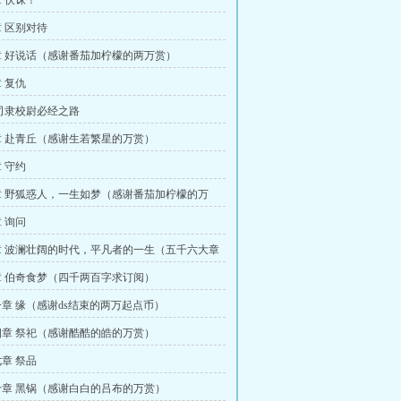
 伏诛！
 区别对待
 好说话（感谢番茄加柠檬的两万赏）
 复仇
司隶校尉必经之路
 赴青丘（感谢生若繁星的万赏）
 守约
 野狐惑人，一生如梦（感谢番茄加柠檬的万
 询问
 波澜壮阔的时代，平凡者的一生（五千六大章
 伯奇食梦（四千两百字求订阅）
章 缘（感谢ds结束的两万起点币）
章 祭祀（感谢酷酷的皓的万赏）
章 祭品
章 黑锅（感谢白白的吕布的万赏）