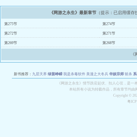
《网游之永生》最新章节
（提示：已启用缓存
第275节
第274节
第272节
第271节
第269节
第268节
《
新书推荐：
九层天界
绿茵峥嵘
我是杀毒软件
美漫之大冬兵
华娱宗师
斩杀
系
空城
战争天堂
混元道纪
教练万岁
都市全能巨星
绝对交易
全职武神
位面复制
《网游之永生》情节跌宕起伏、扣人心弦，是一本
本站所有小说为转载作品，所有章节均由
Copyright © 2
粤IC