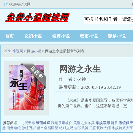
收藏4g小说网
首页
玄幻小说
修真小说
都市小说
穿越小说
297ku小说网
>
网游小说
> 网游之永生最新章节列表
网游之永生
作 者：火神
最后更新：2026-03-19 23:42:19
《永生》是由华夏国主导，各国科学家
类的第二世界。也许，这还不够震撼，更...
推荐阅读：
九层天界
绿茵峥嵘
我是杀毒软件
美漫之大冬兵
华娱宗师
斩杀
系统供应
堂
混元道纪
教练万岁
都市全能巨星
绝对交易
全职武神
位面复制大师
华娱特效大亨