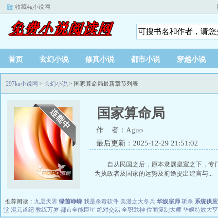
收藏4g小说网
首页
玄幻小说
修真小说
都市小说
穿越小说
297ku小说网
>
玄幻小说
> 国家算命局最新章节列表
国家算命局
作 者：Aguo
最后更新：2025-12-29 21:51:02
自从民国之后，原本隶属皇室之下，专
为执政者及国家的运势及前途提出建言与...
推荐阅读：
九层天界
绿茵峥嵘
我是杀毒软件
美漫之大冬兵
华娱宗师
斩杀
系统供应
堂
混元道纪
教练万岁
都市全能巨星
绝对交易
全职武神
位面复制大师
华娱特效大亨