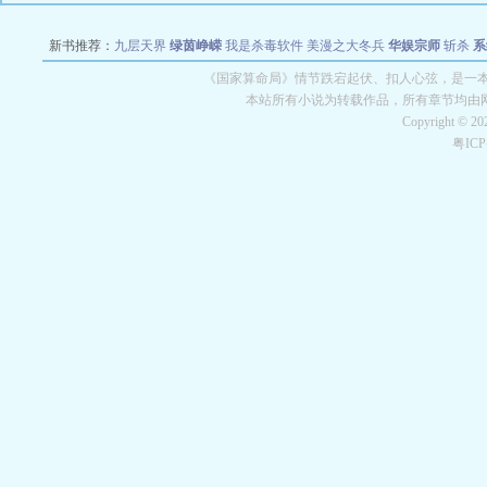
新书推荐：
九层天界
绿茵峥嵘
我是杀毒软件
美漫之大冬兵
华娱宗师
斩杀
系
空城
战争天堂
混元道纪
教练万岁
都市全能巨星
绝对交易
全职武神
位面复制
《国家算命局》情节跌宕起伏、扣人心弦，是一本
本站所有小说为转载作品，所有章节均由
Copyright © 2
粤IC