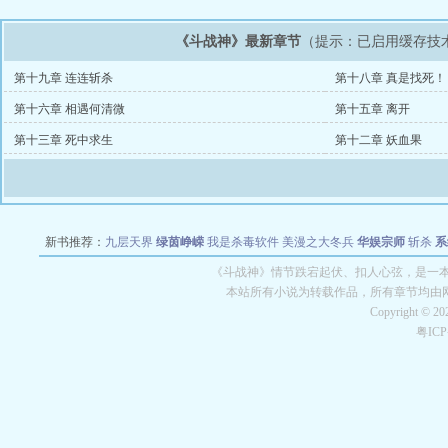
《斗战神》最新章节
（提示：已启用缓存技
第十九章 连连斩杀
第十八章 真是找死！
第十六章 相遇何清微
第十五章 离开
第十三章 死中求生
第十二章 妖血果
新书推荐：
九层天界
绿茵峥嵘
我是杀毒软件
美漫之大冬兵
华娱宗师
斩杀
系
空城
战争天堂
混元道纪
教练万岁
都市全能巨星
绝对交易
全职武神
位面复制
《斗战神》情节跌宕起伏、扣人心弦，是一本
本站所有小说为转载作品，所有章节均由
Copyright © 2
粤IC