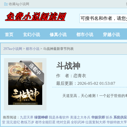
收藏4g小说网
首页
玄幻小说
修真小说
都市小说
穿越小说
297ku小说网
>
都市小说
> 斗战神最新章节列表
斗战神
作 者：恋青衣
最后更新：2026-05-02 01:53:07
天道至高，天心难测！一个起于世俗的卑
推荐阅读：
九层天界
绿茵峥嵘
我是杀毒软件
美漫之大冬兵
华娱宗师
斩杀
系统供应
堂
混元道纪
教练万岁
都市全能巨星
绝对交易
全职武神
位面复制大师
华娱特效大亨