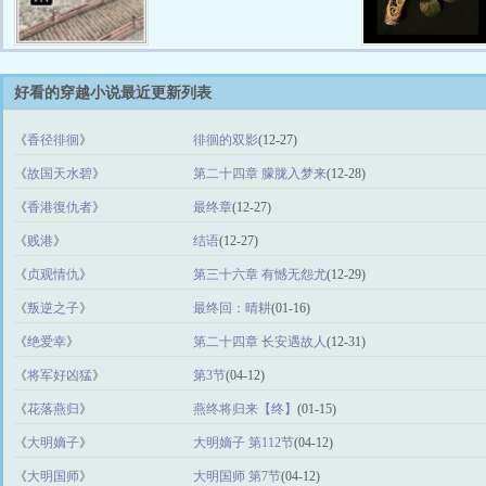
好看的穿越小说最近更新列表
《
香径徘徊
》
徘徊的双影
(12-27)
《
故国天水碧
》
第二十四章 朦胧入梦来
(12-28)
《
香港復仇者
》
最终章
(12-27)
《
贱港
》
结语
(12-27)
《
贞观情仇
》
第三十六章 有憾无怨尤
(12-29)
《
叛逆之子
》
最终回：晴耕
(01-16)
《
绝爱幸
》
第二十四章 长安遇故人
(12-31)
《
将军好凶猛
》
第3节
(04-12)
《
花落燕归
》
燕终将归来【终】
(01-15)
《
大明嫡子
》
大明嫡子 第112节
(04-12)
《
大明国师
》
大明国师 第7节
(04-12)