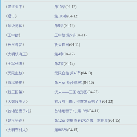
《
汉道天下
》
第15章
(04-12)
《
退订
》
第195章
(04-12)
《
顶级博弈
》
第9章
(04-12)
《
玉中娇
》
玉中娇 第5节
(04-11)
《
长河遗梦
》
改天换日
(04-11)
《
大明镇海王
》
第4章
(04-12)
《
全军列阵
》
第2节
(04-12)
《
无限血核
》
无限血核 第48节
(04-13)
《
血狱辛亥
》
第六章 举步维艰1
(04-16)
《
新三国策
》
汉末——三国地形图
(04-27)
《
大魏读书人
》
有没有可能，提前发新书了？
(04-23)
《
首辅追妻手札
》
首辅追妻手札 第19节
(04-11)
《
楚汉争鼎
》
第12章 智取寿春(求点击、求推荐)
(04-15)
《
大明守村人
》
第866节
(04-15)