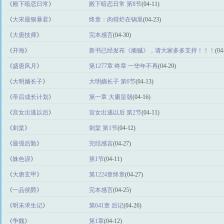
《
殿下暗恋日常
》
殿下暗恋日常 第8节
(04-11)
《
大宋最狠暴君
》
终章：肉得烂在锅里
(04-23)
《
大唐技师
》
完本感言
(04-30)
《
开海
》
新书已经发布《顽贼》，请大家多多支持！！！
(04
《
盛唐风月
》
第1277章 终章 一华年不再
(04-29)
《
大明嫡长子
》
大明嫡长子 第6节
(04-13)
《
帝后成长计划
》
第一章 大庸皇朝
(04-16)
《
宫女出逃以后
》
宫女出逃以后 第2节
(04-11)
《
刺棠
》
刺棠 第1节
(04-12)
《
最强后勤
》
完结感言
(04-27)
《
姝色误
》
第1节
(04-11)
《
大唐玄甲
》
第1224章终章
(04-27)
《
一品侯爵
》
完本感言
(04-25)
《
明末求生记
》
第641章 后记
(04-26)
《
争魏
》
第1章
(04-12)