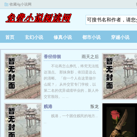
收藏4g小说网
首页
玄幻小说
修真小说
都市小说
穿越小说
香径徘徊
雨天之后
不论再怎么挣扎，终究无法抵
达顶点。 那抹身影，依旧是这么
的清晰。 「你一个人在这里做什
么呢？」 从外交官专门学校，以
第二名的优异成绩毕业的，新人外
交官殷段。... ...
贱港
叛龙
贱港，一个困住贱民的地方...
...