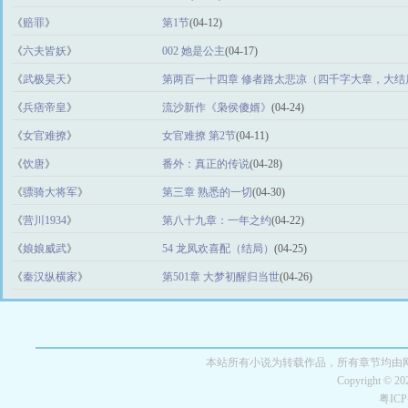
《
赔罪
》
第1节
(04-12)
《
六夫皆妖
》
002 她是公主
(04-17)
《
武极昊天
》
第两百一十四章 修者路太悲凉（四千字大章，大结
(04-27)
《
兵痞帝皇
》
流沙新作《枭侯傻婿》
(04-24)
《
女官难撩
》
女官难撩 第2节
(04-11)
《
饮唐
》
番外：真正的传说
(04-28)
《
骠骑大将军
》
第三章 熟悉的一切
(04-30)
《
营川1934
》
第八十九章：一年之约
(04-22)
《
娘娘威武
》
54 龙凤欢喜配（结局）
(04-25)
《
秦汉纵横家
》
第501章 大梦初醒归当世
(04-26)
本站所有小说为转载作品，所有章节均由
Copyright © 2
粤IC