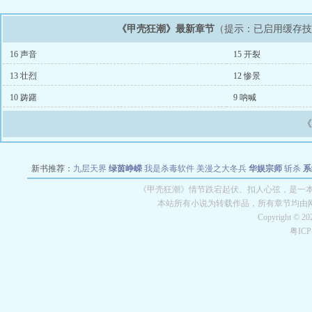
《甲壳狂潮》最新章节
（提示：已启用缓存
16 声音
15 开裂
13 壮烈
12 惨景
10 踌躇
9 呐喊
新书推荐：
九层天界
绿茵峥嵘
我是杀毒软件
美漫之大冬兵
华娱宗师
斩杀
系
空城
战争天堂
混元道纪
教练万岁
都市全能巨星
绝对交易
全职武神
位面复制
《甲壳狂潮》情节跌宕起伏、扣人心弦，是一本
本站所有小说为转载作品，所有章节均由
Copyright © 2
粤IC