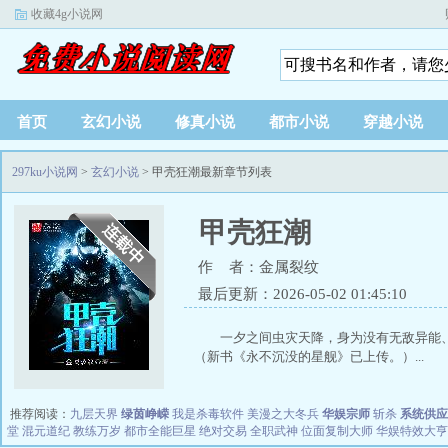
收藏4g小说网
首页
玄幻小说
修真小说
都市小说
穿越小说
297ku小说网
>
玄幻小说
> 甲壳狂潮最新章节列表
甲壳狂潮
作 者：金属裂纹
最后更新：2026-05-02 01:45:10
一夕之间虫灾天降，身为没有无敌异
（新书《永不沉没的星舰》已上传。）...
推荐阅读：
九层天界
绿茵峥嵘
我是杀毒软件
美漫之大冬兵
华娱宗师
斩杀
系统供应
堂
混元道纪
教练万岁
都市全能巨星
绝对交易
全职武神
位面复制大师
华娱特效大亨