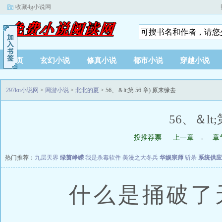
收藏4g小说网
首页
玄幻小说
修真小说
都市小说
穿越小说
297ku小说网
>
网游小说
>
北北的夏
> 56、＆lt;第 56 章) 原来缘去
56、＆lt
投推荐票
上一章
章
←
热门推荐：
九层天界
绿茵峥嵘
我是杀毒软件
美漫之大冬兵
华娱宗师
斩杀
系统供应
什么是捅破了