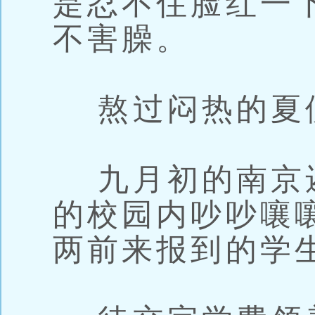
是忍不住脸红一
不害臊。
熬过闷热的夏
九月初的南京
的校园内吵吵嚷
两前来报到的学