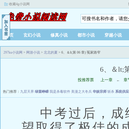
收藏4g小说网
首页
玄幻小说
修真小说
都市小说
穿越小说
297ku小说网
>
网游小说
>
北北的夏
> 6、＆lt;第 06 章) 冤家路窄
6、＆lt;
投推荐票
上一章
章
←
热门推荐：
九层天界
绿茵峥嵘
我是杀毒软件
美漫之大冬兵
华娱宗师
斩杀
系统供应
中考过后，成
望取得了极佳的