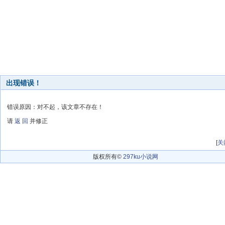
出现错误！
错误原因：对不起，该文章不存在！
请
返 回
并修正
[
关
版权所有©
297ku小说网