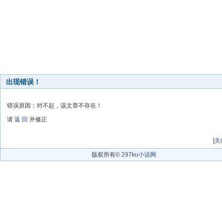
出现错误！
错误原因：对不起，该文章不存在！
请
返 回
并修正
[
关
版权所有©
297ku小说网