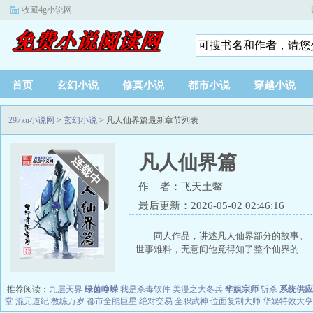
收藏4g小说网
首页
玄幻小说
修真小说
都市小说
穿越小说
297ku小说网
>
玄幻小说
> 凡人仙界篇最新章节列表
凡人仙界篇
作 者：飞天土鳖
最后更新：2026-05-02 02:46:16
同人作品，讲述凡人仙界部分的故
世事难料，无意间他竟得知了整个仙界的...
推荐阅读：
九层天界
绿茵峥嵘
我是杀毒软件
美漫之大冬兵
华娱宗师
斩杀
系统供应
堂
混元道纪
教练万岁
都市全能巨星
绝对交易
全职武神
位面复制大师
华娱特效大亨