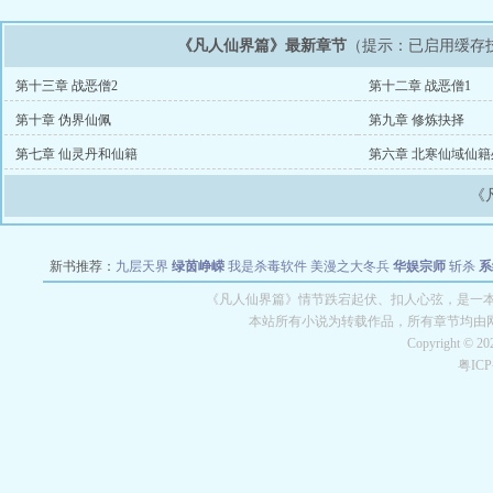
《凡人仙界篇》最新章节
（提示：已启用缓存
第十三章 战恶僧2
第十二章 战恶僧1
第十章 伪界仙佩
第九章 修炼抉择
第七章 仙灵丹和仙籍
第六章 北寒仙域仙籍
《
新书推荐：
九层天界
绿茵峥嵘
我是杀毒软件
美漫之大冬兵
华娱宗师
斩杀
系
空城
战争天堂
混元道纪
教练万岁
都市全能巨星
绝对交易
全职武神
位面复制
《凡人仙界篇》情节跌宕起伏、扣人心弦，是一本
本站所有小说为转载作品，所有章节均由
Copyright © 2
粤IC