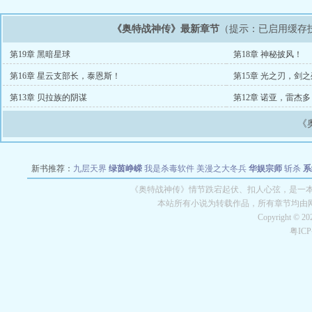
《奥特战神传》最新章节
（提示：已启用缓存
第19章 黑暗星球
第18章 神秘披风！
第16章 星云支部长，泰恩斯！
第15章 光之刃，剑之
第13章 贝拉族的阴谋
第12章 诺亚，雷杰
《
新书推荐：
九层天界
绿茵峥嵘
我是杀毒软件
美漫之大冬兵
华娱宗师
斩杀
系
空城
战争天堂
混元道纪
教练万岁
都市全能巨星
绝对交易
全职武神
位面复制
《奥特战神传》情节跌宕起伏、扣人心弦，是一本
本站所有小说为转载作品，所有章节均由
Copyright © 2
粤IC