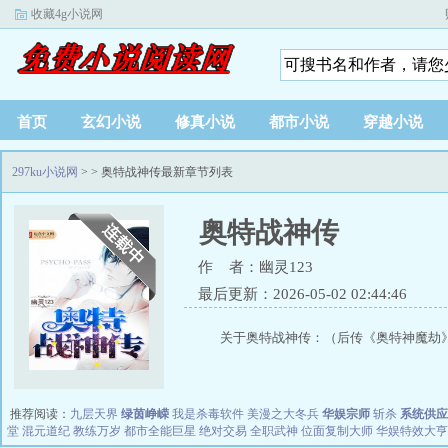
收藏4g小说网
首页
玄幻小说
修真小说
都市小说
穿越小说
297ku小说网
>
> 奥特战神传最新章节列表
奥特战神传
作 者：幽灵123
最后更新：2026-05-02 02:44:46
关于奥特战神传：（后传《奥特神魔劫》
推荐阅读：
九层天界
绿茵峥嵘
我是杀毒软件
美漫之大冬兵
华娱宗师
斩杀
系统供应
堂
混元道纪
教练万岁
都市全能巨星
绝对交易
全职武神
位面复制大师
华娱特效大亨