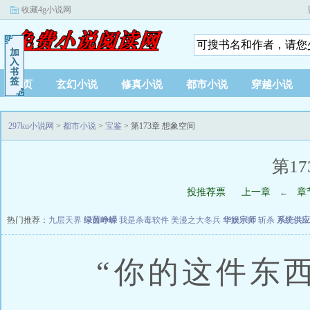
收藏4g小说网
首页
玄幻小说
修真小说
都市小说
穿越小说
297ku小说网
>
都市小说
>
宝鉴
> 第173章 想象空间
第1
投推荐票
上一章
章
←
热门推荐：
九层天界
绿茵峥嵘
我是杀毒软件
美漫之大冬兵
华娱宗师
斩杀
系统供应
“你的这件东西