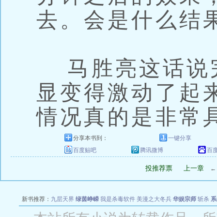
去。会是什么结
马胜亮这话说
显变得激动了起
情况真的是非常
分享本书到：
一键分享
百度贴吧
腾讯微博
百
投推荐票
上一章
新书推荐：
九层天界
绿茵峥嵘
我是杀毒软件
美漫之大冬兵
华娱宗师
斩杀
系
空城
战争天堂
混元道纪
教练万岁
都市全能巨星
绝对交易
全职武神
位面复制